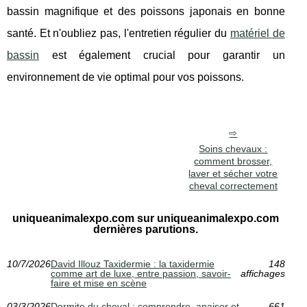
bassin magnifique et des poissons japonais en bonne
santé. Et n'oubliez pas, l'entretien régulier du
matériel de
bassin
est également crucial pour garantir un
environnement de vie optimal pour vos poissons.
Soins chevaux :
comment brosser,
laver et sécher votre
cheval correctement
uniqueanimalexpo.com sur uniqueanimalexpo.com
dernières parutions.
10/7/2026
David Illouz Taxidermie : la taxidermie
148
comme art de luxe, entre passion, savoir-
affichages
faire et mise en scène
03/3/2026
Dermite du cheval : comprendre, apaiser et
661