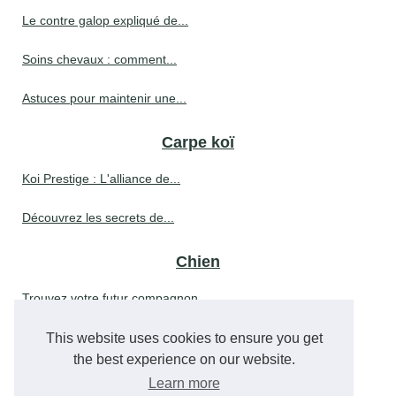
Le contre galop expliqué de...
Soins chevaux : comment...
Astuces pour maintenir une...
Carpe koï
Koi Prestige : L'alliance de...
Découvrez les secrets de...
Chien
Trouvez votre futur compagnon...
This website uses cookies to ensure you get
Nature
the best experience on our website.
Comment l'ozonothérapie...
Learn more