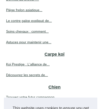
Piège frelon asiatique...
Le contre galop expliqué de...
Soins chevaux : comment...
Astuces pour maintenir une...
Carpe koï
Koi Prestige : L'alliance de...
Découvrez les secrets de...
Chien
Trouvez votre futur compagnon...
This website uses cookies to ensure you get